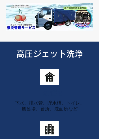
高圧ジェット洗浄
一般住宅
下水、排水管、貯水槽、トイレ、
風呂場、台所、洗面所など