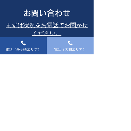
お問い合わせ
まずは状況をお電話でお聞かせ
ください。
トイレのつまりや、水漏れ、排水口のつ
電話（茅ヶ崎エリア）
電話（大和エリア）
まりや悪臭など、水のトラブルは様々
まずは、水道サポートセンターにお気軽
にご連絡ください。
急なトラブル以外も、水回りに関するこ
とならなんでもお問い合わせください！
茅ヶ崎・藤沢・寒川・鎌倉・葉山・
逗子にお住まいの方